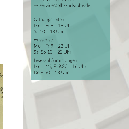
service@blb-karlsruhe.de
Öffnungszeiten
Mo – Fr 9 – 19 Uhr
Sa 10 – 18 Uhr
Wissenstor
Mo – Fr 9 – 22 Uhr
Sa, So 10 – 22 Uhr
Lesesaal Sammlungen
Mo – Mi, Fr 9.30 – 16 Uhr
Do 9.30 – 18 Uhr