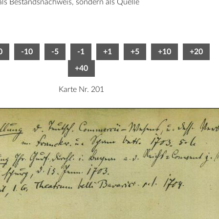
 als Bestandsnachweis, sondern als Quelle
0
-10
-5
-1
+1
+5
+10
+20
+40
Karte Nr. 201