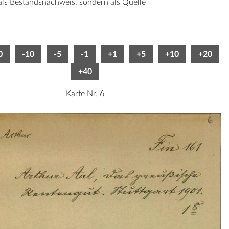
 als Bestandsnachweis, sondern als Quelle
0
-10
-5
-1
+1
+5
+10
+20
+40
Karte Nr. 6