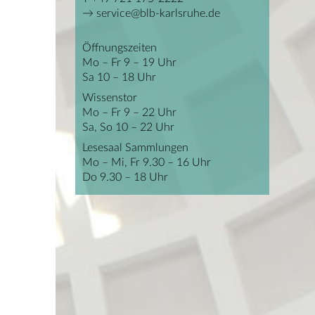
service@blb-karlsruhe.de
Öffnungszeiten
Mo – Fr 9 – 19 Uhr
Sa 10 – 18 Uhr
Wissenstor
Mo – Fr 9 – 22 Uhr
Sa, So 10 – 22 Uhr
Lesesaal Sammlungen
Mo – Mi, Fr 9.30 – 16 Uhr
Do 9.30 – 18 Uhr