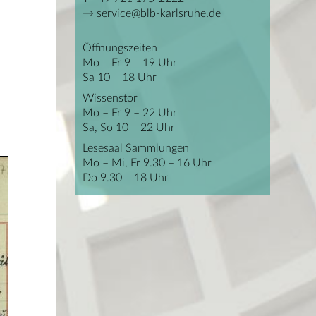
service@blb-karlsruhe.de
Öffnungszeiten
Mo – Fr 9 – 19 Uhr
Sa 10 – 18 Uhr
Wissenstor
Mo – Fr 9 – 22 Uhr
Sa, So 10 – 22 Uhr
Lesesaal Sammlungen
Mo – Mi, Fr 9.30 – 16 Uhr
Do 9.30 – 18 Uhr