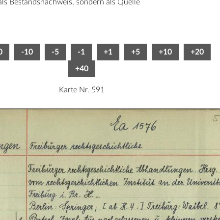
 als Bestandsnachweis, sondern als Quelle
0
-10
-5
-1
+1
+5
+10
+20
+40
Karte Nr. 591