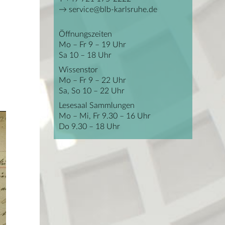
service@blb-karlsruhe.de
Öffnungszeiten
Mo – Fr 9 – 19 Uhr
Sa 10 – 18 Uhr
Wissenstor
Mo – Fr 9 – 22 Uhr
Sa, So 10 – 22 Uhr
Lesesaal Sammlungen
Mo – Mi, Fr 9.30 – 16 Uhr
Do 9.30 – 18 Uhr