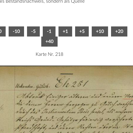
 als Bestandsnachweis, sondern als Quelle
0
-10
-5
-1
+1
+5
+10
+20
+40
Karte Nr. 218