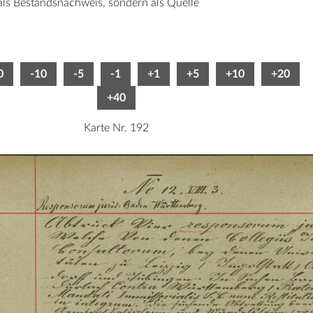
 als Bestandsnachweis, sondern als Quelle
0
-10
-5
-1
+1
+5
+10
+20
+40
Karte Nr. 192