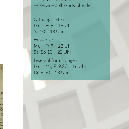
service@blb-karlsruhe.de
Öffnungszeiten
Mo – Fr 9 – 19 Uhr
Sa 10 – 18 Uhr
Wissenstor
Mo – Fr 9 – 22 Uhr
Sa, So 10 – 22 Uhr
Lesesaal Sammlungen
Mo – Mi, Fr 9.30 – 16 Uhr
Do 9.30 – 18 Uhr