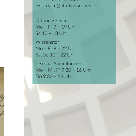
service@blb-karlsruhe.de
Öffnungszeiten
Mo – Fr 9 – 19 Uhr
Sa 10 – 18 Uhr
Wissenstor
Mo – Fr 9 – 22 Uhr
Sa, So 10 – 22 Uhr
Lesesaal Sammlungen
Mo – Mi, Fr 9.30 – 16 Uhr
Do 9.30 – 18 Uhr