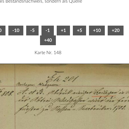
 als Bestandsnachweis, sondern als Quelle
0
-10
-5
-1
+1
+5
+10
+20
+40
Karte Nr. 148