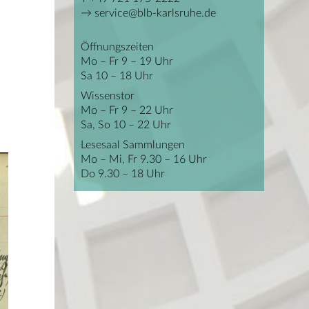
service@blb-karlsruhe.de
Öffnungszeiten
Mo – Fr 9 – 19 Uhr
Sa 10 – 18 Uhr
Wissenstor
Mo – Fr 9 – 22 Uhr
Sa, So 10 – 22 Uhr
Lesesaal Sammlungen
Mo – Mi, Fr 9.30 – 16 Uhr
Do 9.30 – 18 Uhr