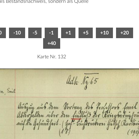
 als Bestandsnachweis, sondern als Quelle
0
-10
-5
-1
+1
+5
+10
+20
+40
Karte Nr. 132