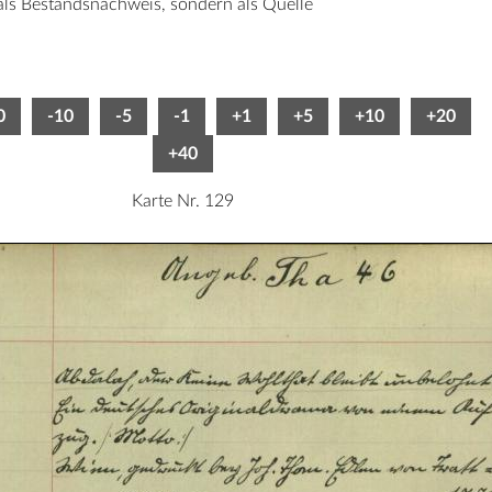
 als Bestandsnachweis, sondern als Quelle
0
-10
-5
-1
+1
+5
+10
+20
+40
Karte Nr. 129