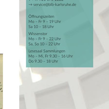
service@blb-karlsruhe.de
Öffnungszeiten
Mo – Fr 9 – 19 Uhr
Sa 10 – 18 Uhr
Wissenstor
Mo – Fr 9 – 22 Uhr
Sa, So 10 – 22 Uhr
Lesesaal Sammlungen
Mo – Mi, Fr 9.30 – 16 Uhr
Do 9.30 – 18 Uhr