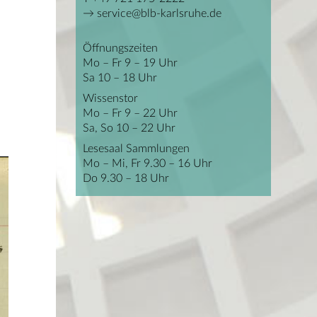
service@blb-karlsruhe.de
Öffnungszeiten
Mo – Fr 9 – 19 Uhr
Sa 10 – 18 Uhr
Wissenstor
Mo – Fr 9 – 22 Uhr
Sa, So 10 – 22 Uhr
Lesesaal Sammlungen
Mo – Mi, Fr 9.30 – 16 Uhr
Do 9.30 – 18 Uhr