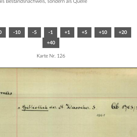
 als Bestandsnachweis, sondern als Quelle
0
-10
-5
-1
+1
+5
+10
+20
+40
Karte Nr. 126