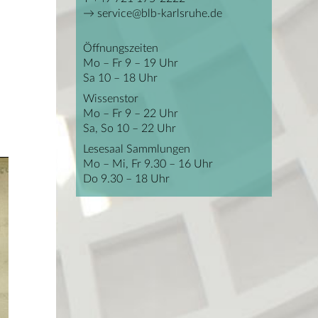
service@blb-karlsruhe.de
Öffnungszeiten
Mo – Fr 9 – 19 Uhr
Sa 10 – 18 Uhr
Wissenstor
Mo – Fr 9 – 22 Uhr
Sa, So 10 – 22 Uhr
Lesesaal Sammlungen
Mo – Mi, Fr 9.30 – 16 Uhr
Do 9.30 – 18 Uhr