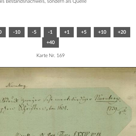
 als Bestandsnachweis, sondern als Quelle
0
-10
-5
-1
+1
+5
+10
+20
+40
Karte Nr. 169