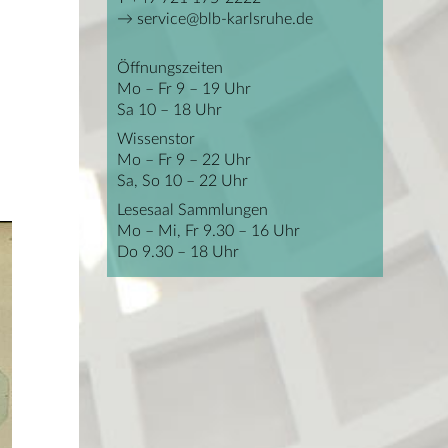
service@blb-karlsruhe.de
Öffnungszeiten
Mo – Fr 9 – 19 Uhr
Sa 10 – 18 Uhr
Wissenstor
Mo – Fr 9 – 22 Uhr
Sa, So 10 – 22 Uhr
Lesesaal Sammlungen
Mo – Mi, Fr 9.30 – 16 Uhr
Do 9.30 – 18 Uhr