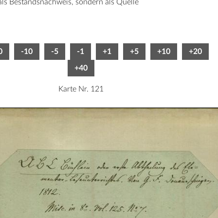
 als Bestandsnachweis, sondern als Quelle
0
-10
-5
-1
+1
+5
+10
+20
+40
Karte Nr. 121