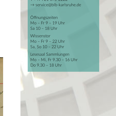
service@blb-karlsruhe.de
Öffnungszeiten
Mo – Fr 9 – 19 Uhr
Sa 10 – 18 Uhr
Wissenstor
Mo – Fr 9 – 22 Uhr
Sa, So 10 – 22 Uhr
Lesesaal Sammlungen
Mo – Mi, Fr 9.30 – 16 Uhr
Do 9.30 – 18 Uhr