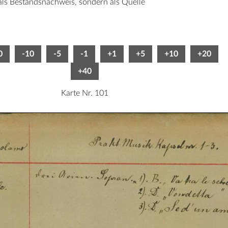
 als Bestandsnachweis, sondern als Quelle
0
-10
-5
-1
+1
+5
+10
+20
+40
Karte Nr. 101